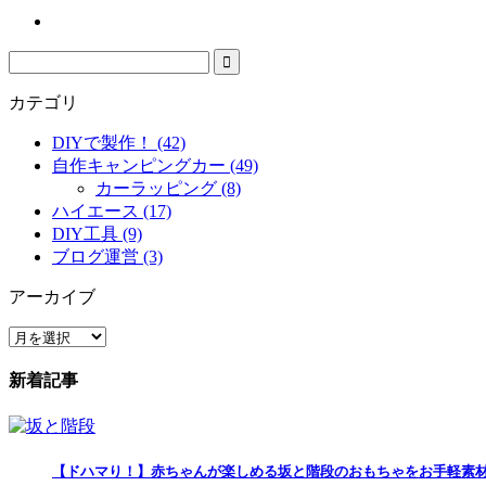
カテゴリ
DIYで製作！ (42)
自作キャンピングカー (49)
カーラッピング (8)
ハイエース (17)
DIY工具 (9)
ブログ運営 (3)
アーカイブ
ア
ー
新着記事
カ
イ
ブ
【ドハマり！】赤ちゃんが楽しめる坂と階段のおもちゃをお手軽素