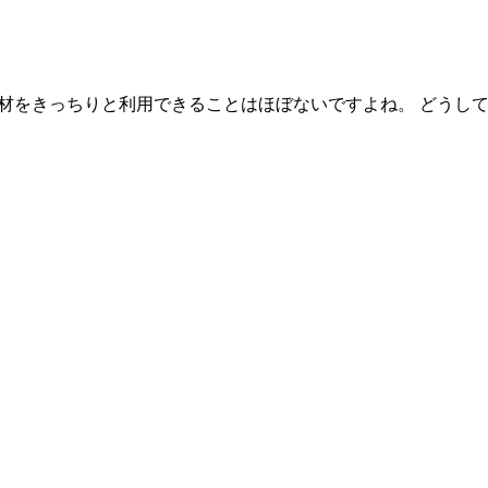
木材をきっちりと利用できることはほぼないですよね。 どうし
ジ内で表示する形でのリンクはご遠慮ください。
ル等）の著作権・肖像権等は当サイト所有者または各権利所有者が保有し、許可なく
ん。
pply.