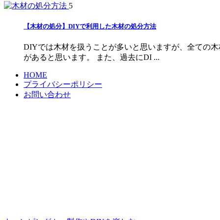
5
【木材の処分】DIYで利用した木材の処分方法
DIYでは木材を扱うことが多いと思いますが、全ての
があると思います。 また、過去にDI ...
HOME
プライバシーポリシー
お問い合わせ
当サイトへのリンクについて
当サイトは原則リンクフリーです。
リンクを行う場合の許可や連絡は不要です。
引用する際は、引用元の明記と該当ページへのリンクをお願いします。
ただし、画像ファイルへの直リンク、インラインフレームを使用したHTMLペー
当サイトの画像・イラストについて
当サイトで掲載しているすべてのコンテンツ（文章、画像、動画、音声、ファイ
また、コンテンツの内容を変形・変更・加筆修正することも一切認めておりませ
This site is protected by reCAPTCHA and the Google
Privacy Policy
and
Terms of Service
a