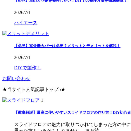
【必見】車のガリ傷を修理したい！DIYでの修理方法を徹底解説！
2026/7/1
ハイエース
【必見】室外機カバーは必要？メリットとデメリットを解説！
2026/7/1
DIYで製作！
お問い合わせ
★当サイト人気記事トップ5★
1
【徹底解説】最高に使いやすいスライドフロアの作り方！DIY初心者で
スライドフロアの魅力に取りつかれてしまった方の中に
思った方もいるかもしれません。 まだ読 ...