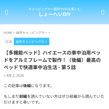
キャンピングカー製作やDIYを楽しむ
しょーへいDIY
HOME
>
自作キャンピングカー
>
広告
自作キャンピングカー
【多機能ベッド】ハイエースの車中泊用ベッ
ドをアルミフレームで製作！（後編）最高の
ベッドで快適車中泊生活 - 第５話
4月 2, 2026
この記事は
後編
になります。
もしまだ
前編
を読んでいない方はぜひ前編から読んでいた
だけますと幸いです。