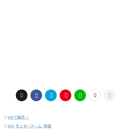
-
DIYで製作！
-
DIY
,
モニターアーム
,
修復