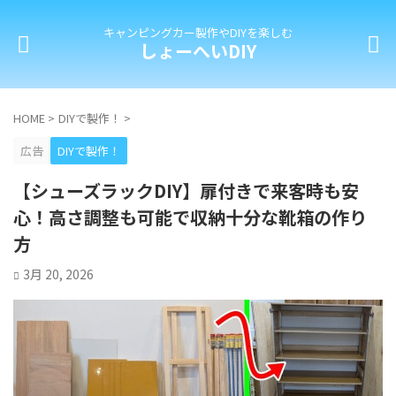
キャンピングカー製作やDIYを楽しむ
しょーへいDIY
HOME
>
DIYで製作！
>
広告
DIYで製作！
【シューズラックDIY】扉付きで来客時も安
心！高さ調整も可能で収納十分な靴箱の作り
方
3月 20, 2026